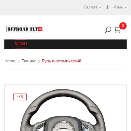
Валюта
Язык
0
MENU
Home
Тюнинг
Руль анатомический
-7%