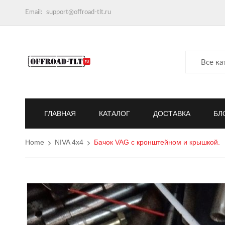
Email:
support@offroad-tlt.ru
Все ка
ГЛАВНАЯ
КАТАЛОГ
ДОСТАВКА
БЛ
Home
NIVA 4x4
Бачок VAG с кронштейном и крышкой.