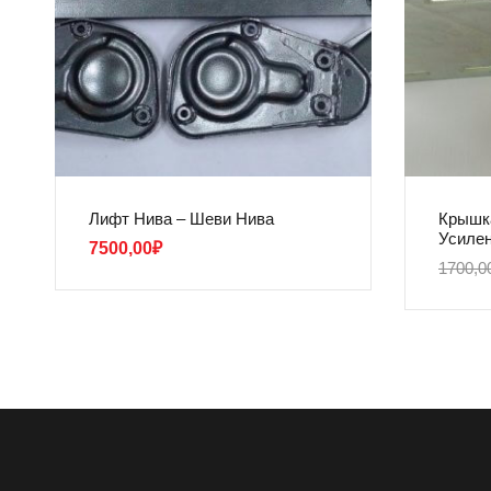
Лифт Нива – Шеви Нива
Крышк
Усилен
7500,00
₽
1700,0