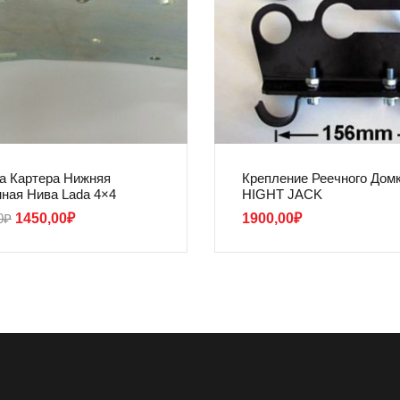
а Картера Нижняя
Крепление Реечного Дом
ная Нива Lada 4×4
HIGHT JACK
0
₽
1450,00
₽
1900,00
₽