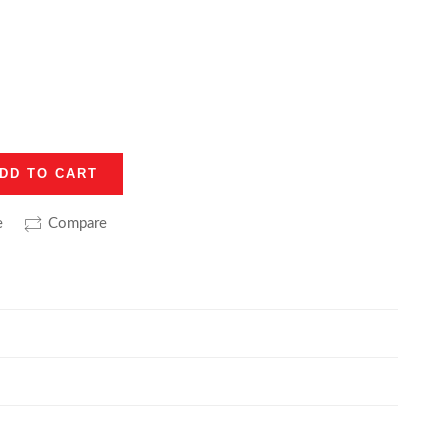
DD TO CART
е
Compare