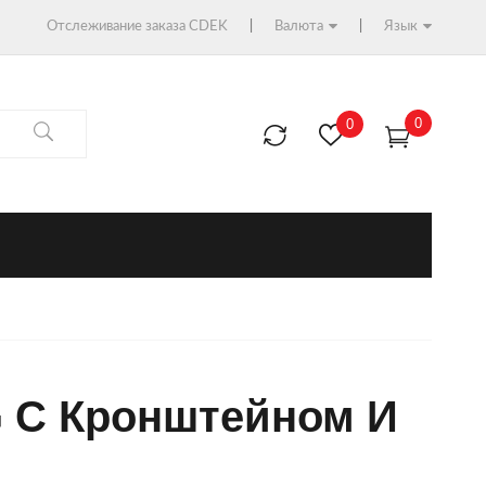
Отслеживание заказа CDEK
Валюта
Язык
0
0
 С Кронштейном И