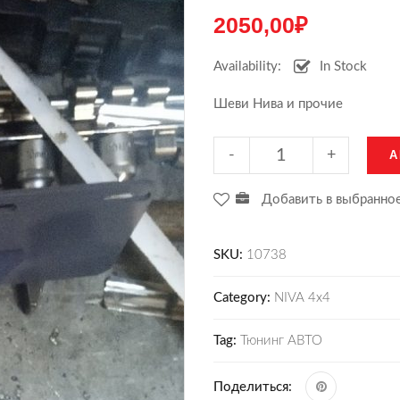
2050,00
₽
Availability:
In Stock
Шеви Нива и прочие
-
+
A
Добавить в выбранно
SKU:
10738
Category:
NIVA 4x4
Tag:
Тюнинг АВТО
Поделиться: