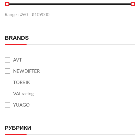
Range :
₽
60
- ₽
109000
BRANDS
AVT
NEWDIFFER
TORBIK
VALracing
YUAGO
РУБРИКИ